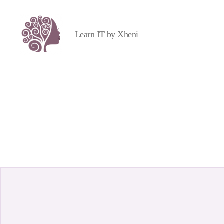
Learn IT by Xheni
aPress