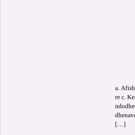
a. Afis
re c. Ke
ndodhet
dhenave
[…]