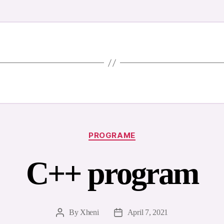
Categories
PROGRAME
C++ program
By
Xheni
April 7, 2021
Post
Post