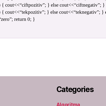
) { cout<<“ciftpozitiv”; } else cout<<“ciftnegativ”; } 
) { cout<<“tekpozitiv”; } else cout<<“teknegativ”; } 
zero”; return 0; }
Categories
Algoritma