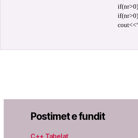
if(nr>0
if(nr>0
cout<<“
Postimet e fundit
C++ Tabelat