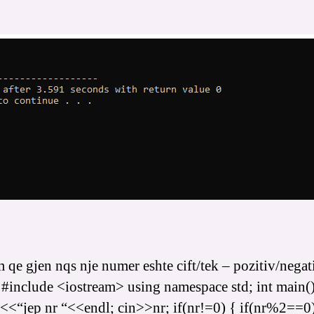
author
date
 qe gjen nqs nje numer eshte cift/tek – pozitiv/negati
#include <iostream> using namespace std; int main()
t<<“jep nr “<<endl; cin>>nr; if(nr!=0) { if(nr%2==0