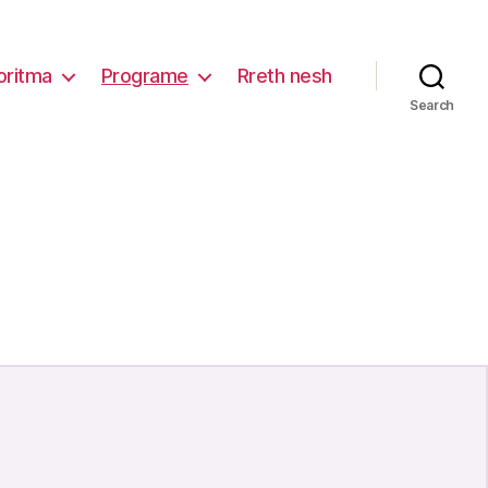
oritma
Programe
Rreth nesh
Search