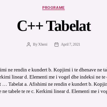
Categories
PROGRAME
C++ Tabelat
By
Xheni
April 7, 2021
Post
Post
author
date
himi ne rendin e kundert b. Kopjimi i te dhenave ne ta
rkimi linear d. Elementi me i vogel dhe indeksi ne te 
 … Tabelat a. Afishimi ne rendin e kundert b. Kopjim
 ne tabele te re c. Kerkimi linear d. Elementi me i vo