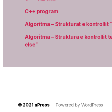
C++ program
Algoritma – Strukturat e kontrollit “
Algoritma – Struktura e kontrollit t
else”
© 2021
aPress
Powered by WordPress